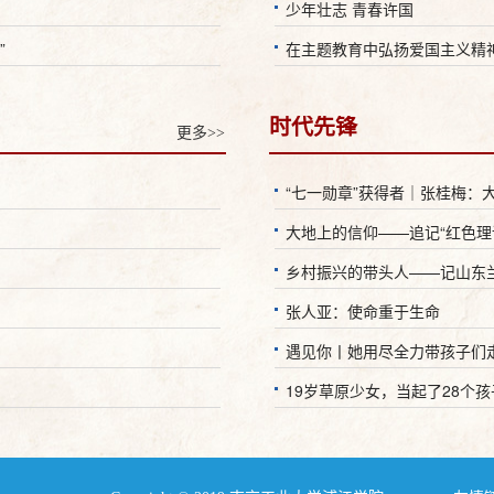
少年壮志 青春许国
”
在主题教育中弘扬爱国主义精
时代先锋
更多>>
“七一勋章”获得者｜张桂梅：大
大地上的信仰——追记“红色理
乡村振兴的带头人——记山东
张人亚：使命重于生命
遇见你丨她用尽全力带孩子们走
19岁草原少女，当起了28个