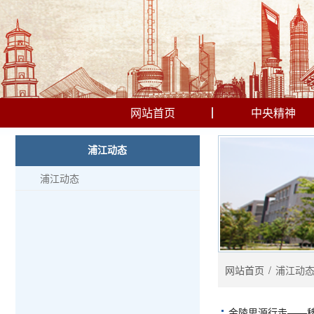
网站首页
中央精神
浦江动态
浦江动态
网站首页
/
浦江动
金陵思源行走——