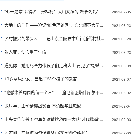
“七一勋章”获得者｜张桂梅：大山女孩的“校长妈妈”
2021-07-05
大地上的信仰——追记“红色理论家”、东北师范大学...
2021-03-23
乡村振兴的带头人——记山东兰陵县卞庄街道代村社...
2021-03-23
张人亚：使命重于生命
2021-03-23
遇见你丨她用尽全力带孩子们走出大山 再见了“蝴蝶...
2021-03-09
19岁草原少女，当起了28个孩子的额吉
2021-03-07
“他感染着周围的每一个人”——追记新疆塔什库尔干...
2021-03-02
张厚学：主动请缨战贫困 不负韶华显忠诚
2021-02-04
中央宣传部授予空军某运输搜救团一大队“时代楷模”...
2021-02-03
刘志刚：在抗疫物资保障战中践行“两个维护”
2021-02-03