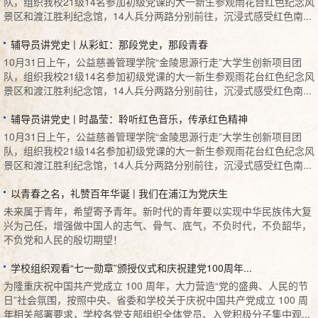
队，组织我校21级14名参加初级党课的大一新生参观雨花台红色纪念风
景区和渡江胜利纪念馆，14人兵分两路分别前往，沉浸式感受红色南...
辅导员讲党史 | 从彩虹：那段党史，那段青春
10月31日上午，公益慈善管理学院“金陵思源行走”大学生创新项目团
队，组织我校21级14名参加初级党课的大一新生参观雨花台红色纪念风
景区和渡江胜利纪念馆，14人兵分两路分别前往，沉浸式感受红色南...
辅导员讲党史 | 时晶莹：聆听红色音乐，传承红色精神
10月31日上午，公益慈善管理学院“金陵思源行走”大学生创新项目团
队，组织我校21级14名参加初级党课的大一新生参观雨花台红色纪念风
景区和渡江胜利纪念馆，14人兵分两路分别前往，沉浸式感受红色南...
以青春之名，礼赞百年华诞 | 我们在浦江为党庆生
未来属于青年，希望寄予青年。新时代的青年要以实现中华民族伟大复
兴为己任，增强做中国人的志气、骨气、底气，不负时代，不负韶华，
不负党和人民的殷切期望！
学校组织观看“七一勋章”颁授仪式和庆祝建党100周年...
为隆重庆祝中国共产党成立 100 周年，大力营造“党的盛典、人民的节
日”社会氛围，按照中央、省委和学校关于庆祝中国共产党成立 100 周
年相关部署要求，学校各党支部组织全体党员、入党积极分子集中观...