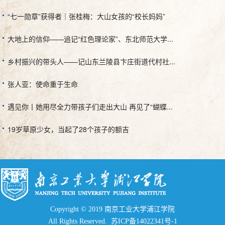
“七一勋章”获得者｜张桂梅：大山女孩的“校长妈妈”
大地上的信仰——追记“红色理论家”、东北师范大学...
乡村振兴的带头人——记山东兰陵县卞庄街道代村社...
张人亚：使命重于生命
遇见你丨她用尽全力带孩子们走出大山 再见了“蝴蝶...
19岁草原少女，当起了28个孩子的额吉
Copyright © 2019 南京工业大学浦江学院
All Rights Reserved.
苏ICP备14022341号-1