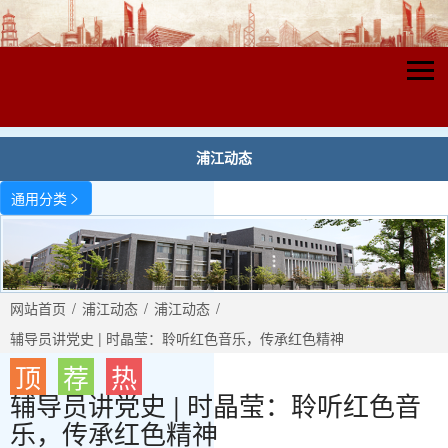
浦江动态
通用分类

网站首页
/
浦江动态
/
浦江动态
/
辅导员讲党史 | 时晶莹：聆听红色音乐，传承红色精神
顶
荐
热
辅导员讲党史 | 时晶莹：聆听红色音
乐，传承红色精神