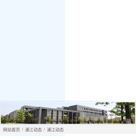
网站首页
/
浦江动态
/
浦江动态