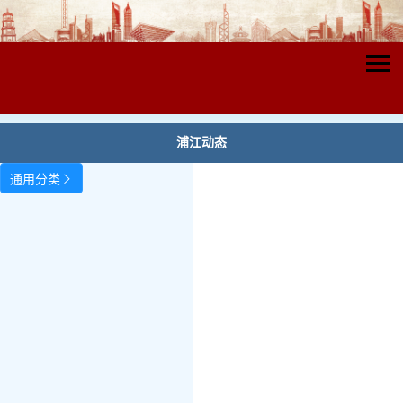
浦江动态
通用分类
