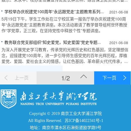
学校举办庆祝建党100周年“永远跟党走”主题教育系列...
2021-06-08
5月19日下午，学生工作处在江宁校区第一报告厅举办庆祝建党100周
年“永远跟党走”主题教育讲座。本次活动邀请了教学督导组柯世怀教授
作“学党章，正三观，在坚持党性中释放个性”专题讲座。
教务联合党支部组织“知史爱党，知史爱国”党史专题...
2021-06-08
为深入开展党史学习教育，传承党的光辉历史和红色基因，坚定理想信
念，迎接建党100周年，进一步引导师生感受党的百年光辉历程，厚植
爱党、爱国、爱社会主义的情感，让红色基因、革命薪火代代传承，...
1/2
上一页
下一页
Copyright © 2019 南京工业大学浦江学院
All Rights Reserved.
苏ICP备14022341号-1
地址：南京市溧水区石湫街道励学路9号