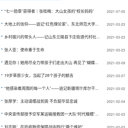
“七一勋章”获得者｜张桂梅：大山女孩的“校长妈妈”
2021-07-05
大地上的信仰——追记“红色理论家”、东北师范大学...
2021-03-23
乡村振兴的带头人——记山东兰陵县卞庄街道代村社...
2021-03-23
张人亚：使命重于生命
2021-03-23
遇见你丨她用尽全力带孩子们走出大山 再见了“蝴蝶...
2021-03-09
19岁草原少女，当起了28个孩子的额吉
2021-03-07
“他感染着周围的每一个人”——追记新疆塔什库尔干...
2021-03-02
张厚学：主动请缨战贫困 不负韶华显忠诚
2021-02-04
中央宣传部授予空军某运输搜救团一大队“时代楷模”...
2021-02-03
刘志刚：在抗疫物资保障战中践行“两个维护”
2021-02-03